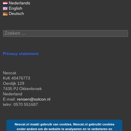
Nederlands
English
Deutsch
Zoeken
naar:
Privacy statement
Neocat
KvK 40476773
Oerdijk 129
7435 PJ Okkenbroek
Nederland
E-mail:
rensen@solcon.nl
telnr: 0570 551687
Neocat.nl maakt gebruik van cookies. Neocat.nl gebruikt cookies
onder andere om de website te analyseren en te verbeteren en