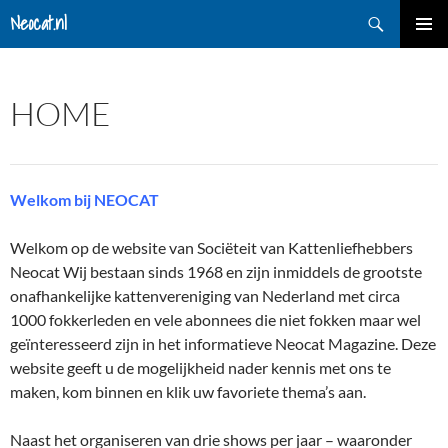
Ga
Zoeken
Neocat.nl
naar
PRIMAI
de
MENU
inhoud
HOME
Welkom bij NEOCAT
Welkom op de website van Sociëteit van Kattenliefhebbers
Neocat Wij bestaan sinds 1968 en zijn inmiddels de grootste
onafhankelijke kattenvereniging van Nederland met circa
1000 fokkerleden en vele abonnees die niet fokken maar wel
geïnteresseerd zijn in het informatieve Neocat Magazine. Deze
website geeft u de mogelijkheid nader kennis met ons te
maken, kom binnen en klik uw favoriete thema’s aan.
Naast het organiseren van drie shows per jaar – waaronder