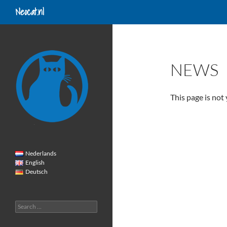
Search
Neocat.nl
Skip
to
content
NEWS
This page is not 
Nederlands
English
Deutsch
Search
for: