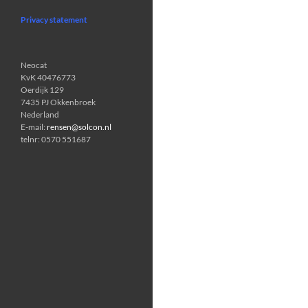
Privacy statement
Neocat
KvK 40476773
Oerdijk 129
7435 PJ Okkenbroek
Nederland
E-mail:
rensen@solcon.nl
telnr: 0570 551687